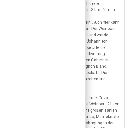
Michelin Malta erschienen. Die Chefs gleich dreier
Restaurants dürfen den begehrten Michelin-Stern führen.
Zu einem guten Essen gehört ein guter Wein. Auch hier kann
Malta Qualität liefern – und Tradition bieten. Der Weinbau
begann etwa 800 v. Chr. durch die Phönizier und wurde
durch die Römer und später die Ritter des Johanniter-
Ordens fortgesetzt. In den 1970er Jahren setzte die
Modernisierung des Weinbaus durch die Kultivierung
internationaler Rebsorten ein. Dazu gehören Cabernet
Sauvignon, Merlot, Syrah, Grenache, Sauvignon Blanc,
Chardonnay, Carignon, Chenin Blanc und Moskato. Die
autochthonen Rebsorten Gellewza und Ghirghentina
werden als ausgezeichnet gelobt.
Mehr als 1900 Betriebe, zwei davon auf der Insel Gozo,
betreiben auf über 600 Hektar Anbaufläche Weinbau. 21 von
ihnen sind staatlich zertifiziert. Zu den fünf großen zählen
Marsovin, Emmanuel Delicata, Camillieri Wines, Montekristo
und Meridiana, die Verkostungen und Besichtigungen der