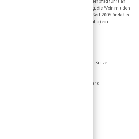
Keller anbieten. Ein 2019 eingerichteter Weinpfad führt an
neun Weingütern auf beiden Inseln entlang, die Wein mit den
maltesischen Qualitätssiegeln anbieten. Seit 2005 findet in
der ersten Septemberwoche in Qormi (Malta) ein
Weinfestival statt.
Rainer Schubert
Weitere Infos und Reiseangebote folgen in Kürze.
Fremdenverkehrsamt Malta in Deutschland
(Malta Tourism Authority - MTA)
Schillerstr. 30-40
60313 Frankfurt
Telefon 069 247503-130
Fax 069 247503-150
Website
(in deutscher Sprache)
Email info@urlaubmalta.com