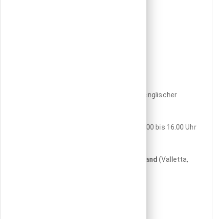
Botschaft der Republik Malta
Klingelhöferstraße 7
10785 Berlin
Telefon: 030 - 2 63 91 10
Voip: 22048831 (Anrufe von Malta)
Fax: 030 - 26 39 11 23
Notfall-Telefon: +49(0)170-831 92 36
Website
der maltesischen Botschaft (in englischer
Sprache)
E-Mail: maltaembassy.berlin@gov.mt
Öffnungszeiten Montag bis Freitag von 9.00 bis 16.00 Uhr
Botschaft der Bundesrepublik Deutschland
(Valletta,
Malta)
Whitehall Mansions, 3rd floor
Ta' Xbiex Seafront
Ta' Xbiex XBX 1026
Telefon +356 2260 4000