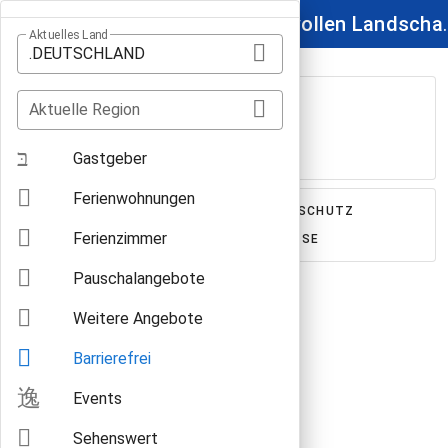
Wo leckere Weine in reizvollen Landschaften w
Aktuelles Land
.DEUTSCHLAND
Barrierefreie Angebote
Aktuelle Region
in .DEUTSCHLAND / baden
Gastgeber
Ferienwohnungen
IMPRESSUM
AGB
DATENSCHUTZ
Ferienzimmer
FÜR GASTGEBER
PRESSE
Pauschalangebote
Weitere Angebote
Barrierefrei
Events
Sehenswert