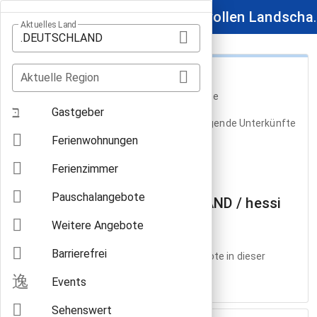
Wo leckere Weine in reizvollen Landschaften w
Aktuelles Land
.DEUTSCHLAND
Apartments
Aktuelle Region
in .DEUTSCHLAND / hessische bergstrasse
Gastgeber
Auf unserer Beispielseite sind derzeit folgende Unterkünfte
gelistet:
Ferienwohnungen
Ferienzimmer
Pauschalangebote
Apartments in .DEUTSCHLAND / hessi
sche bergstrasse
Weitere Angebote
Barrierefrei
Es gibt leider noch keine Urlaubsangebote in dieser
Region.
Events
Sehenswert